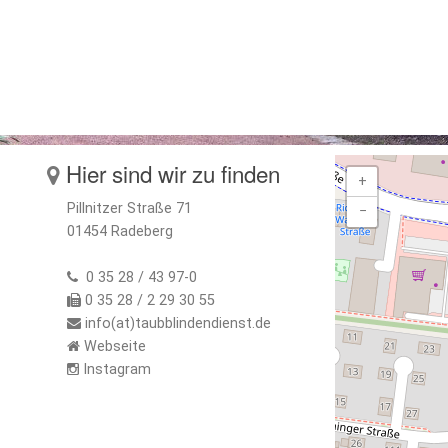
Hier sind wir zu finden
+
Pillnitzer Straße 71
−
01454 Radeberg
0 35 28 / 43 97-0
0 35 28 / 2 29 30 55
info(at)taubblindendienst.de
Webseite
Instagram