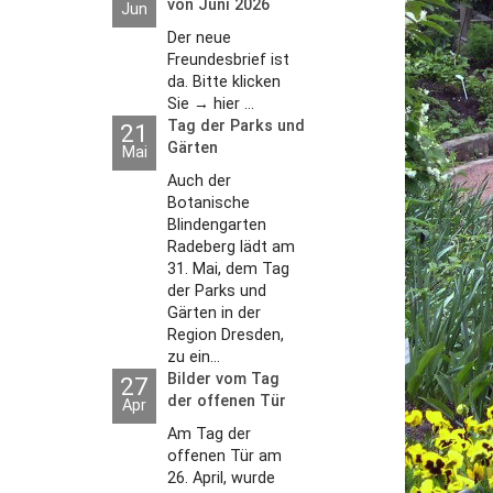
von Juni 2026
Jun
Der neue
Freundesbrief ist
da. Bitte klicken
Sie → hier ...
Tag der Parks und
21
Gärten
Mai
Auch der
Botanische
Blindengarten
Radeberg lädt am
31. Mai, dem Tag
der Parks und
Gärten in der
Region Dresden,
zu ein...
Bilder vom Tag
27
der offenen Tür
Apr
2026
Am Tag der
offenen Tür am
26. April, wurde