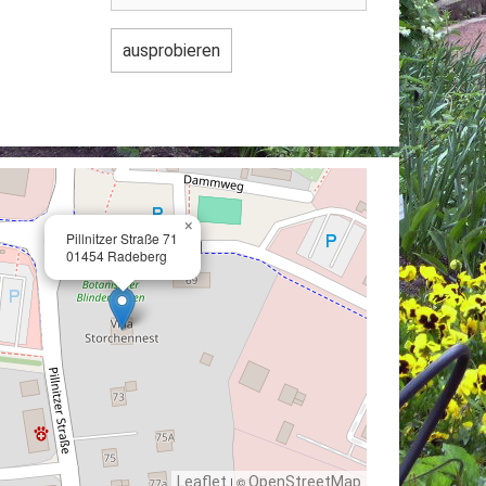
×
Pillnitzer Straße 71
01454 Radeberg
Leaflet
| ©
OpenStreetMap