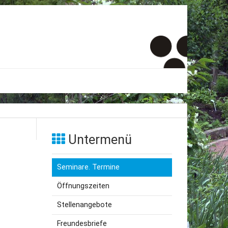
er
onto
Untermenü
um
Seminare. Termine
inde Menschen
Öffnungszeiten
Stellenangebote
Freundesbriefe