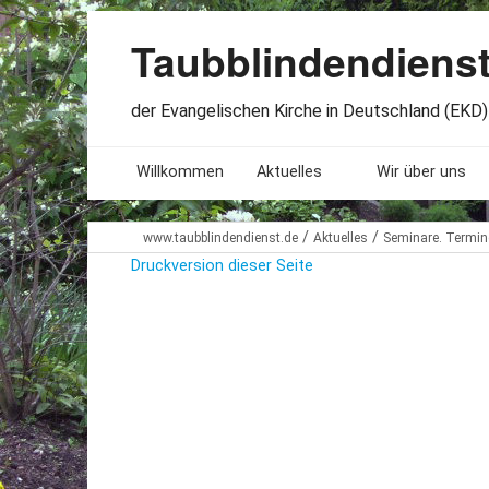
Taubblindendiens
der Evangelischen Kirche in Deutschland (EKD) 
Willkommen
Aktuelles
Wir über uns
Seminare. Termine
Leitlinien
/
/
www.taubblindendienst.de
Aktuelles
Seminare. Termin
Druckversion dieser Seite
Öffnungszeiten
Satzung
Stellenangebote
Geschichte
Freundesbriefe
Veröffentlichu
Beteiligung
Lageplan
Presseberichte
Erinnerungen