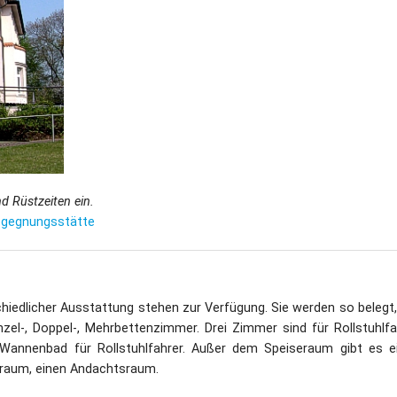
Dufthaus
Datensch
Gärtnerei
Feste und Veranstaltungen
Seminare, Termine
d Rüstzeiten ein.
Ehrungen und Mitgliedschaften
egegnungsstätte
Veröffentlchungen
Basarverkauf
hiedlicher Ausstattung stehen zur Verfügung. Sie werden so belegt,
el-, Doppel-, Mehrbettenzimmer. Drei Zimmer sind für Rollstuhlfa
Öffnungszeiten
n Wannenbad für Rollstuhlfahrer. Außer dem Speiseraum gibt es e
yraum, einen Andachtsraum.
Kontakt