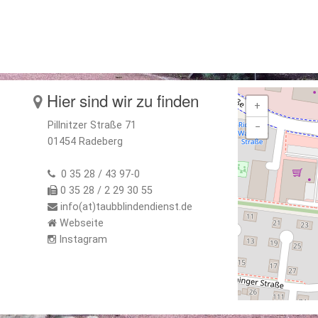
Hier sind wir zu finden
+
Pillnitzer Straße 71
−
01454 Radeberg
0 35 28 / 43 97-0
0 35 28 / 2 29 30 55
info(at)taubblindendienst.de
Webseite
Instagram