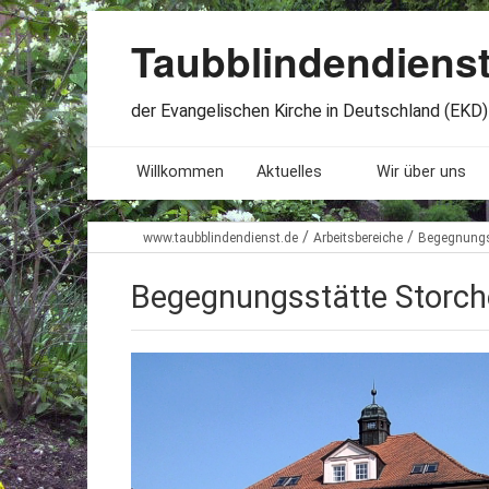
Taubblindendiens
der Evangelischen Kirche in Deutschland (EKD) 
Willkommen
Aktuelles
Wir über uns
Seminare. Termine
Leitlinien
/
/
www.taubblindendienst.de
Arbeitsbereiche
Begegnungs
Öffnungszeiten
Satzung
Begegnungsstätte Storch
Stellenangebote
Geschichte
Freundesbriefe
Veröffentlichu
Beteiligung
Lageplan
Presseberichte
Erinnerungen