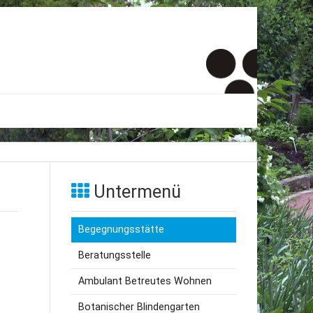
er
onto
Untermenü
um
Begegnungsstätte
inde Menschen
Beratungsstelle
Ambulant Betreutes Wohnen
Botanischer Blindengarten