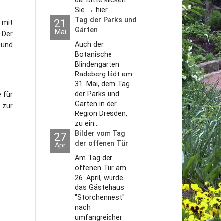
da. Bitte klicken
Sie → hier ...
Tag der Parks und
21
 mit
Gärten
Mai
 Der
Auch der
 und
Botanische
Blindengarten
Radeberg lädt am
31. Mai, dem Tag
der Parks und
 für
Gärten in der
 zur
Region Dresden,
zu ein...
Bilder vom Tag
27
der offenen Tür
Apr
2026
Am Tag der
offenen Tür am
26. April, wurde
das Gästehaus
"Storchennest"
nach
umfangreicher