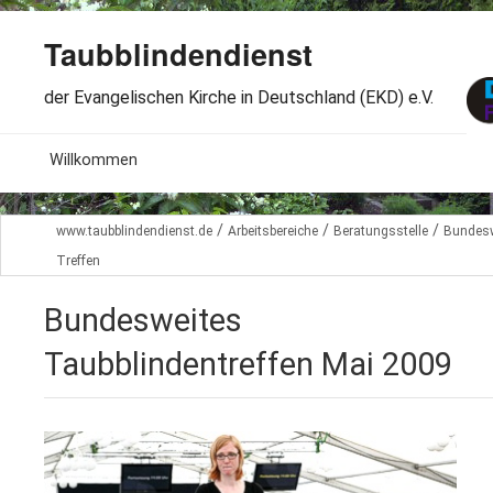
Taubblindendienst
der Evangelischen Kirche in Deutschland (EKD) e.V.
MENU
Willkommen
B
Aktuelles
/
/
/
www.taubblindendienst.de
Arbeitsbereiche
Beratungsstelle
Bundesw
S
Treffen
B
Wir über uns
T
L
Bundesweites
B
Arbeitsbereiche
Ö
Taubblindentreffen Mai 2009
S
B
S
Spenden
G
B
F
B
Dabeisein
V
A
B
F
B
B
Kontakt