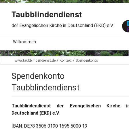
Taubblindendienst
der Evangelischen Kirche in Deutschland (EKD) e.V.
MENU
Willkommen
B
Aktuelles
/
/
www.taubblindendienst.de
Kontakt
Spendenkonto
S
B
Wir über uns
T
Spendenkonto
L
B
Arbeitsbereiche
Taubblindendienst
Ö
S
B
S
Spenden
G
Taubblindendienst der Evangelischen Kirche i
B
F
B
Deutschland (EKD) e.V.
Dabeisein
V
A
B
F
IBAN: DE78 3506 0190 1695 5000 13
B
B
Kontakt