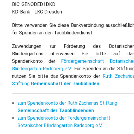
L
S
BIC: GENODED1DKD
P
M
KD-Bank - LKG Dresden
E
B
B
S
B
Bitte verwenden Sie diese Bankverbindung ausschließlic
E
für Spenden an den Taubblindendienst.
M
Zuwendungen zur Förderung des Botanische
P
A
Blindengartens überweisen Sie bitte auf da
f
L
Spendenkonto der
Fördergemeinschaft Botanische
Blindengarten Radeberg e.V.
. Für Spenden an die Stiftun
S
nutzen Sie bitte das Spendenkonto der
Ruth Zacharia
Stiftung
Gemeinschaft der Taubblinden
.
D
zum Spendenkonto der Ruth Zacharias Stiftung
Gemeinschaft der Taubblindenden
zum Spendenkonto der Fördergemeinschaft
Botanischer Blindengarten Radeberg e.V.