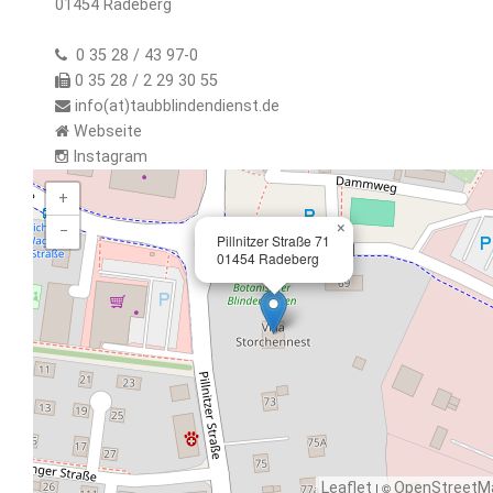
01454 Radeberg
0 35 28 / 43 97-0
0 35 28 / 2 29 30 55
info(at)taubblindendienst.de
Webseite
Instagram
+
×
−
Pillnitzer Straße 71
01454 Radeberg
Leaflet
| ©
OpenStreetM