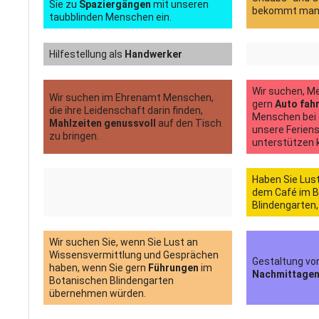
Sie zu
Spaziergängen
mit unseren
bekommt man 
taubblinden Menschen ein.
Hilfestellung als
Handwerker
Wir suchen, Me
Wir suchen im Ehrenamt Menschen,
gern
Auto fah
die ihre Leidenschaft darin finden,
Menschen bei d
Mahlzeiten genussvoll
auf den Tisch
unsere Ferien
zu bringen.
unterstützen 
Haben Sie Lus
dem Café im 
Blindengarten
Wir suchen Sie, wenn Sie Lust an
Wissensvermittlung und Gesprächen
Gestaltung v
haben, wenn Sie gern
Führungen
im
Nachmittagen
Botanischen Blindengarten
übernehmen würden.