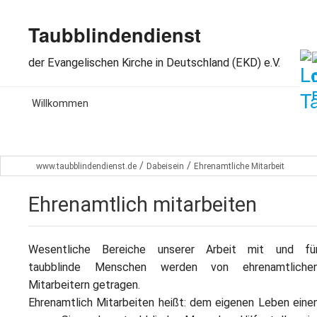
Taubblindendienst
der Evangelischen Kirche in Deutschland (EKD) e.V.
MENU
Willkommen
Aktuelles
/
/
www.taubblindendienst.de
Dabeisein
Ehrenamtliche Mitarbeit
Wir über uns
Ehrenamtlich mitarbeiten
Arbeitsbereiche
Spenden
Wesentliche Bereiche unserer Arbeit mit und fü
taubblinde Menschen werden von ehrenamtliche
Dabeisein
Mitarbeitern getragen.
Ehrenamtlich Mitarbeiten heißt: dem eigenen Leben eine
Kontakt