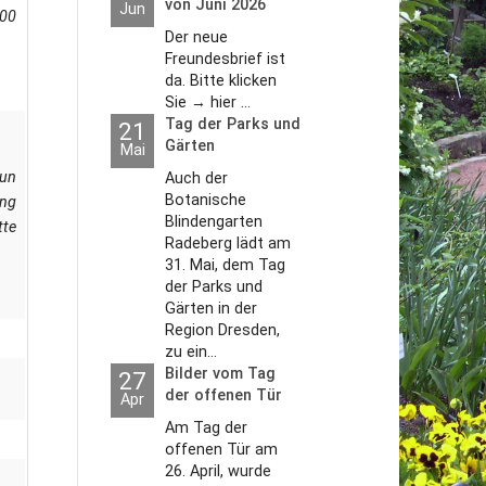
von Juni 2026
Jun
,00
Der neue
Freundesbrief ist
da. Bitte klicken
Sie → hier ...
Tag der Parks und
21
Gärten
Mai
tun
Auch der
Botanische
ung
Blindengarten
tte
Radeberg lädt am
31. Mai, dem Tag
der Parks und
Gärten in der
Region Dresden,
zu ein...
Bilder vom Tag
27
der offenen Tür
Apr
2026
Am Tag der
offenen Tür am
26. April, wurde