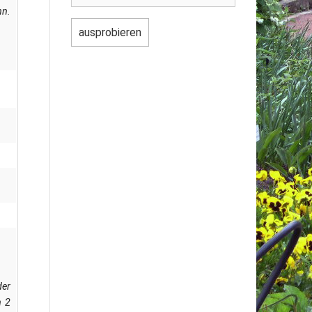
nn.
der
n 2