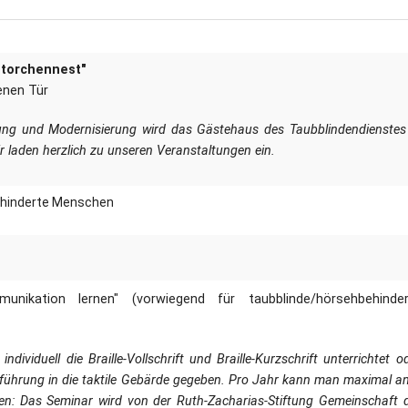
Dufthaus
Datensch
„Storchennest"
Gärtnerei
enen Tür
Feste und Veranstaltungen
ng und Modernisierung wird das Gästehaus des Taubblindendienstes
r laden herzlich zu unseren Veranstaltungen ein.
Seminare, Termine
behinderte Menschen
Ehrungen und Mitgliedschaften
Veröffentlchungen
nikation lernen" (vorwiegend für taubblinde/hörsehbehinder
Basarverkauf
Öffnungszeiten
ndividuell die Braille-Vollschrift und Braille-Kurzschrift unterrichtet o
nführung in die taktile Gebärde gegeben. Pro Jahr kann man maximal a
Kontakt
en: Das Seminar wird von der Ruth-Zacharias-Stiftung Gemeinschaft 