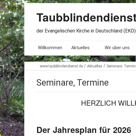
Taubblindendiens
der Evangelischen Kirche in Deutschland (EKD) 
Willkommen
Aktuelles
Wir über uns
Seminare. Termine
Leitlinien
/
/
www.taubblindendienst.de
Aktuelles
Seminare. Termin
Öffnungszeiten
Satzung
Seminare, Termine
Stellenangebote
Geschichte
HERZLICH WIL
Freundesbriefe
Veröffentlichu
Beteiligung
Lageplan
Der Jahresplan für 2
Presseberichte
Erinnerungen