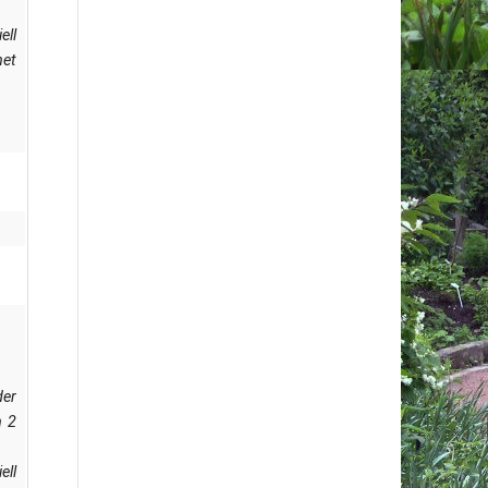
ell
net
der
n 2
ell