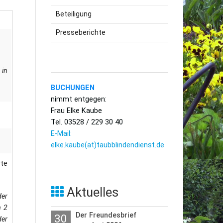
Beteiligung
utzerklärung
Presseberichte
 in
BUCHUNGEN
nimmt entgegen:
Frau Elke Kaube
Tel. 03528 / 229 30 40
E-Mail:
elke.kaube(at)taubblindendienst.de
te
Aktuelles
der
n 2
Der Freundesbrief
30
der