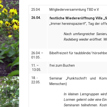
25.04.
Mitgliederversammlung TBD e.V.
26.04.
festliche Wiedereröffnung Villa 
„Immer hereinspaziert!", Tag der off
Nach umfangreicher Sanieru
Radeberg wieder eröffnet. Wi
26.04. –
Bibelfreizeit für taubblinde/ hörseh
01.05 .
11. –
frei zum Buchen
13.05.
18. -
Seminar „Punktschrift und Kommu
22.05.
Menschen)
In kleinen Lerngruppen wird i
Lormen gelernt oder eine Ei
Seminaren teilnehmen. Kost