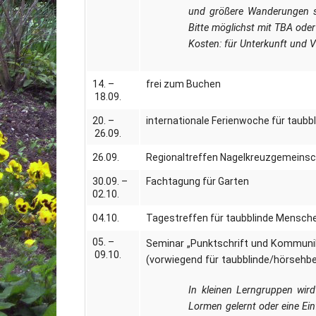
und größere Wanderungen si
Bitte möglichst mit TBA ode
Kosten: für Unterkunft und 
14. –
frei zum Buchen
18.09.
20. –
internationale Ferienwoche für taub
26.09.
26.09.
Regionaltreffen Nagelkreuzgemeins
30.09. –
Fachtagung für Garten
02.10.
04.10.
Tagestreffen für taubblinde Mensch
05. –
Seminar „Punktschrift und Kommunik
09.10.
(vorwiegend für taubblinde/hörsehb
In kleinen Lerngruppen wird i
Lormen gelernt oder eine Ei