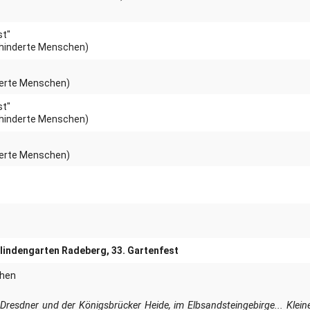
st"
ehinderte Menschen)
derte Menschen)
st"
ehinderte Menschen)
derte Menschen)
lindengarten Radeberg, 33. Gartenfest
chen
Dresdner und der Königsbrücker Heide, im Elbsandsteingebirge... Klein