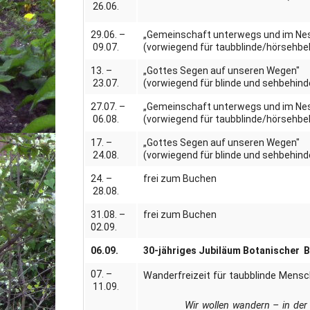
26.06.
29.06. –
„Gemeinschaft unterwegs und im Ne
09.07.
(vorwiegend für taubblinde/hörsehb
13. –
„Gottes Segen auf unseren Wegen"
23.07.
(vorwiegend für blinde und sehbehin
27.07. –
„Gemeinschaft unterwegs und im Ne
06.08.
(vorwiegend für taubblinde/hörsehb
17. –
„Gottes Segen auf unseren Wegen"
24.08.
(vorwiegend für blinde und sehbehin
24. –
frei zum Buchen
28.08.
31.08. –
frei zum Buchen
02.09.
06.09.
30-jähriges Jubiläum Botanischer B
07. –
Wanderfreizeit für taubblinde Mens
11.09.
Wir wollen wandern – in der 