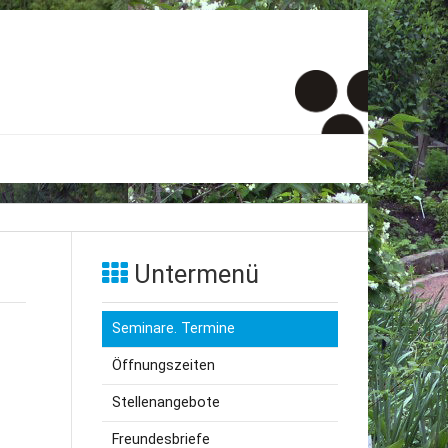
er
onto
Untermenü
um
Seminare. Termine
inde Menschen
Öffnungszeiten
Stellenangebote
Freundesbriefe