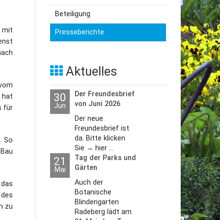
Beteiligung
utzerklärung
 mit
Presseberichte
enst
nach
Aktuelles
 vom
Der Freundesbrief
30
 hat
von Juni 2026
Jun
 für
Der neue
Freundesbrief ist
da. Bitte klicken
. So
Sie → hier ...
 Bau
Tag der Parks und
21
Gärten
Mai
Auch der
 das
Botanische
 des
Blindengarten
h zu
Radeberg lädt am