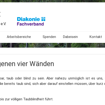
t
e.V.
Arbeitsbereiche
Spenden
Dabeisein
Kontakt
Begegnungsstätte
Freiwilliges Soziales Jahr
Mitarbeit
Beratungsstelle
Angebote
Bundesfreiwilligendienst
Spendenk
genen vier Wänden
Ambulant Betreutes Wohnen
Was wir extern tun
Ehrenamtliche Mitarbeit
Impress
ar, taub oder blind zu sein. Aber nahezu unmöglich ist es uns, 
ngen
Botanischer Blindengarten
Bundesweites Treffen
Geschichte
Patenschaften für taubbl
Anfahrt
e bereits taub sind, sich aber darauf einstellen müssen, über kurz 
Das Lormalphabet
Gestaltung
Links
 zur völligen Taubblindheit führt.
20. Gartenfest
Bedeutung
Sitemap