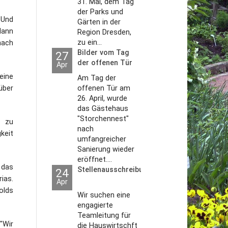
31. Mai, dem Tag
der Parks und
 Und
Gärten in der
Mann
Region Dresden,
zu ein...
nach
Bilder vom Tag
27
der offenen Tür
Apr
2026
eine
Am Tag der
 über
offenen Tür am
26. April, wurde
das Gästehaus
"Storchennest"
t zu
nach
keit
umfangreicher
Sanierung wieder
eröffnet....
 das
Stellenausschreibungen
24
ias.
Apr
olds
Wir suchen eine
engagierte
Teamleitung für
"Wir
die Hauswirtschft