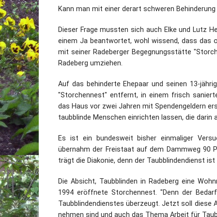
Kann man mit einer derart schweren Behinderung 
Dieser Frage mussten sich auch Elke und Lutz He
einem Ja beantwortet, wohl wissend, dass das ohn
mit seiner Radeberger Begegnungsstätte "Storch
Radeberg umziehen.
Auf das behinderte Ehepaar und seinen 13-jäh
"Storchennest" entfernt, in einem frisch sanie
das Haus vor zwei Jahren mit Spendengeldern ers
taubblinde Menschen einrichten lassen, die darin
Es ist ein bundesweit bisher einmaliger Vers
übernahm der Freistaat auf dem Dammweg 90 Pro
trägt die Diakonie, denn der Taubblindendienst is
Die Absicht, Taubblinden in Radeberg eine Wohn
1994 eröffnete Storchennest. "Denn der Bedarf 
Taubblindendienstes überzeugt. Jetzt soll diese 
nehmen sind und auch das Thema Arbeit für Taubbl