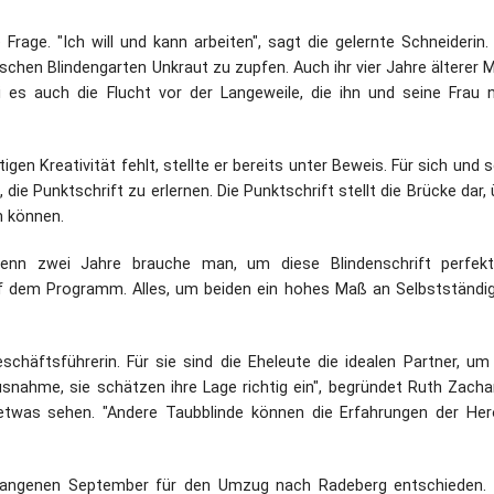
e Frage. "Ich will und kann arbeiten", sagt die gelernte Schneiderin.
chen Blindengarten Unkraut zu zupfen. Auch ihr vier Jahre älterer 
ei es auch die Flucht vor der Langeweile, die ihn und seine Frau 
en Kreativität fehlt, stellte er bereits unter Beweis. Für sich und s
, die Punktschrift zu erlernen. Die Punktschrift stellt die Brücke dar,
n können.
 denn zwei Jahre brauche man, um diese Blindenschrift perfek
uf dem Programm. Alles, um beiden ein hohes Maß an Selbstständig
eschäftsführerin. Für sie sind die Eheleute die idealen Partner, um
snahme, sie schätzen ihre Lage richtig ein", begründet Ruth Zachar
etwas sehen. "Andere Taubblinde können die Erfahrungen der Her
gangenen September für den Umzug nach Radeberg entschieden. 