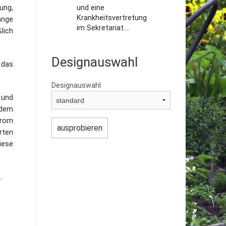
ung,
und eine
Krankheitsvertretung
ange
im Sekretariat....
lich
Designauswahl
 das
Designauswahl
 und
 dem
drom
rten
iese
.