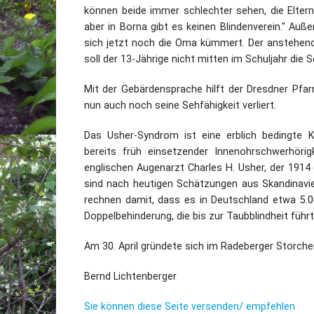
können beide immer schlechter sehen, die Eltern
aber in Borna gibt es keinen Blindenverein." Au
sich jetzt noch die Oma kümmert. Der anstehende
soll der 13-Jährige nicht mitten im Schuljahr die 
Mit der Gebärdensprache hilft der Dresdner Pfar
nun auch noch seine Sehfähigkeit verliert.
Das Usher-Syndrom ist eine erblich bedingte 
bereits früh einsetzender Innenohrschwerhöri
englischen Augenarzt Charles H. Usher, der 191
sind nach heutigen Schätzungen aus Skandinavie
rechnen damit, dass es in Deutschland etwa 5.00
Doppelbehinderung, die bis zur Taubblindheit führ
Am 30. April gründete sich im Radeberger Storchen
Bernd Lichtenberger
Sie können diese Seite versenden/ empfehlen