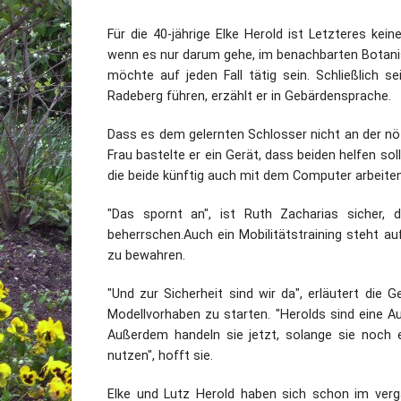
Für die 40-jährige Elke Herold ist Letzteres kein
wenn es nur darum gehe, im benachbarten Botanis
möchte auf jeden Fall tätig sein. Schließlich s
Radeberg führen, erzählt er in Gebärdensprache.
Dass es dem gelernten Schlosser nicht an der nötig
Frau bastelte er ein Gerät, dass beiden helfen soll
die beide künftig auch mit dem Computer arbeite
"Das spornt an", ist Ruth Zacharias sicher,
beherrschen.Auch ein Mobilitätstraining steht a
zu bewahren.
"Und zur Sicherheit sind wir da", erläutert die G
Modellvorhaben zu starten. "Herolds sind eine Au
Außerdem handeln sie jetzt, solange sie noch 
nutzen", hofft sie.
Elke und Lutz Herold haben sich schon im ver