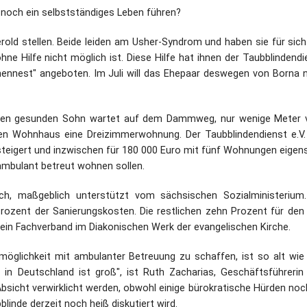
noch ein selbstständiges Leben führen?
Dufthaus
Datensch
rold stellen. Beide leiden am Usher-Syndrom und haben sie für sich
e Hilfe nicht möglich ist. Diese Hilfe hat ihnen der Taubblindendi
Gärtnerei
ennest" angeboten. Im Juli will das Ehepaar deswegen von Borna 
Feste und Veranstaltungen
rigen gesunden Sohn wartet auf dem Dammweg, nur wenige Meter
Seminare, Termine
rten Wohnhaus eine Dreizimmerwohnung. Der Taubblindendienst e.V.
teigert und inzwischen für 180 000 Euro mit fünf Wohnungen eigens
Ehrungen und Mitgliedschaften
 ambulant betreut wohnen sollen.
uch, maßgeblich unterstützt vom sächsischen Sozialministerium
Veröffentlchungen
zent der Sanierungskosten. Die restlichen zehn Prozent für den
t ein Fachverband im Diakonischen Werk der evangelischen Kirche.
Basarverkauf
möglichkeit mit ambulanter Betreuung zu schaffen, ist so alt wie
Öffnungszeiten
in Deutschland ist groß", ist Ruth Zacharias, Geschäftsführerin
Absicht verwirklicht werden, obwohl einige bürokratische Hürden noc
Kontakt
inde derzeit noch heiß diskutiert wird.