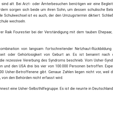
 sind alt. Bei Arzt- oder Ämterbesuchen benötigen wir eine Begleit
ßerdem sorgen sich beide um ihren Sohn, um dessen schulische Bel
 Schulwechsel ist es auch, der den Umzugstermin diktiert. Schließ
Schule wechseln.
rer Raik Fourestier bei der Verständigung mit dem tauben Ehepaar,
Kombination von langsam fortschreitender Netzhaut-Rückbildung
gkeit oder Gehörlosigkeit von Geburt an. Es ist benannt nach
4 die rezessive Vererbung des Syndroms beschrieb. Vom Usher-Syn
n und den USA drei bis vier von 100.000 Personen betroffen. Expe
0 Usher-Betroffenene gibt. Genaue Zahlen liegen nicht vor, weil d
t, von den Behörden nicht erfasst wird.
nest eine Usher-Selbsthilfegruppe. Es ist die neunte in Deutschland