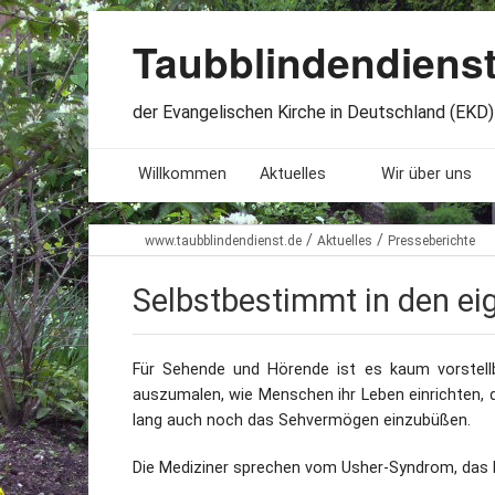
Taubblindendiens
der Evangelischen Kirche in Deutschland (EKD) 
Willkommen
Aktuelles
Wir über uns
Seminare. Termine
Leitlinien
/
/
www.taubblindendienst.de
Aktuelles
Presseberichte
Öffnungszeiten
Satzung
Selbstbestimmt in den ei
Stellenangebote
Geschichte
Für Sehende und Hörende ist es kaum vorstellb
Freundesbriefe
Veröffentlichu
auszumalen, wie Menschen ihr Leben einrichten, di
lang auch noch das Sehvermögen einzubüßen.
Beteiligung
Lageplan
Die Mediziner sprechen vom Usher-Syndrom, das bis
Presseberichte
Erinnerungen