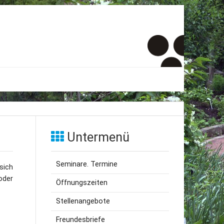
er
onto
Untermenü
um
Seminare. Termine
sich
inde Menschen
oder
Öffnungszeiten
Stellenangebote
Freundesbriefe