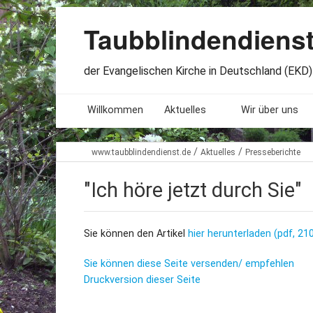
Taubblindendiens
der Evangelischen Kirche in Deutschland (EKD) 
Willkommen
Aktuelles
Wir über uns
Seminare. Termine
Leitlinien
/
/
www.taubblindendienst.de
Aktuelles
Presseberichte
Öffnungszeiten
Satzung
"Ich höre jetzt durch Sie"
Stellenangebote
Geschichte
Sie können den Artikel
hier herunterladen (pdf, 21
Freundesbriefe
Veröffentlichu
Sie können diese Seite versenden/ empfehlen
Beteiligung
Lageplan
Druckversion dieser Seite
Presseberichte
Erinnerungen