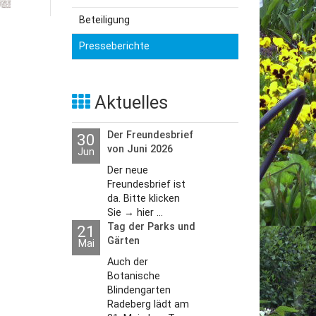
Beteiligung
utzerklärung
Presseberichte
Aktuelles
Der Freundesbrief
30
von Juni 2026
Jun
Der neue
Freundesbrief ist
da. Bitte klicken
Sie → hier ...
Tag der Parks und
21
Gärten
Mai
Auch der
Botanische
Blindengarten
Radeberg lädt am