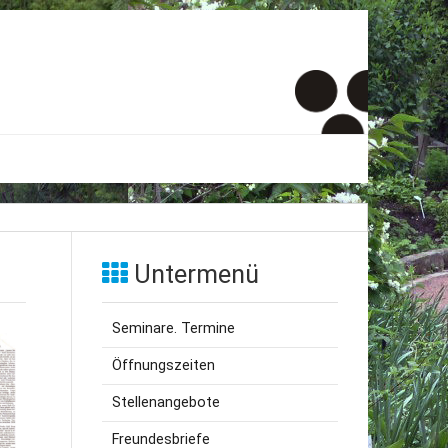
er
onto
Untermenü
um
Seminare. Termine
inde Menschen
Öffnungszeiten
Stellenangebote
Freundesbriefe