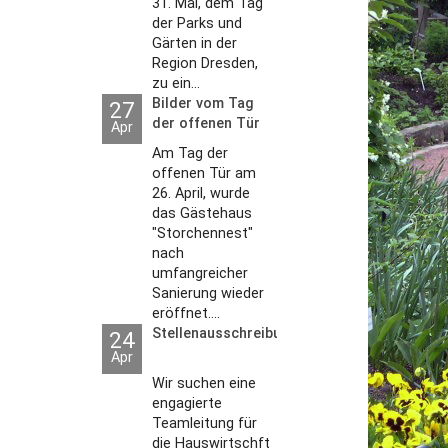
31. Mai, dem Tag
der Parks und
Gärten in der
Region Dresden,
zu ein...
Bilder vom Tag
27
der offenen Tür
Apr
2026
Am Tag der
offenen Tür am
26. April, wurde
das Gästehaus
"Storchennest"
nach
umfangreicher
Sanierung wieder
eröffnet....
Stellenausschreibungen
24
Apr
Wir suchen eine
engagierte
Teamleitung für
die Hauswirtschft