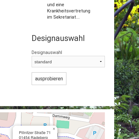
und eine
Krankheitsvertretung
im Sekretariat....
Designauswahl
Designauswahl
×
Pillnitzer Straße 71
01454 Radeberg