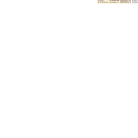
Dufthaus
Datensch
Gärtnerei
Feste und Veranstaltungen
Seminare, Termine
Ehrungen und Mitgliedschaften
Veröffentlchungen
Basarverkauf
Öffnungszeiten
Kontakt