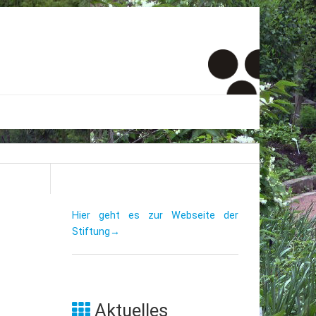
er
onto
um
Hier geht es zur Webseite der
Stiftung→
inde Menschen
Aktuelles