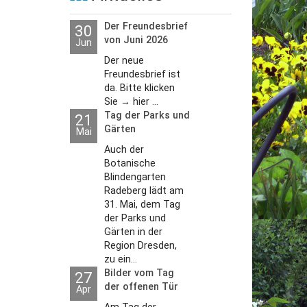
Der Freundesbrief
30
utzerklärung
von Juni 2026
Jun
Der neue
Freundesbrief ist
da. Bitte klicken
Sie → hier ...
Tag der Parks und
21
Gärten
Mai
Auch der
Botanische
Blindengarten
Radeberg lädt am
31. Mai, dem Tag
der Parks und
Gärten in der
Region Dresden,
zu ein...
Bilder vom Tag
27
der offenen Tür
Apr
2026