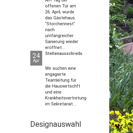
Am Tag der
offenen Tür am
26. April, wurde
das Gästehaus
"Storchennest"
nach
umfangreicher
Sanierung wieder
eröffnet....
Stellenausschreibungen
24
Apr
Wir suchen eine
engagierte
Teamleitung für
die Hauswirtschft
und eine
Krankheitsvertretung
im Sekretariat....
Designauswahl