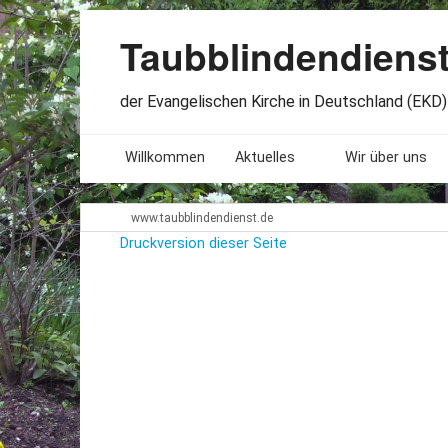
Taubblindendiens
der Evangelischen Kirche in Deutschland (EKD) 
Willkommen
Aktuelles
Wir über uns
Seminare. Termine
Leitlinien
www.taubblindendienst.de
Druckversion dieser Seite
Öffnungszeiten
Satzung
Stellenangebote
Geschichte
Freundesbriefe
Veröffentlichu
Beteiligung
Lageplan
Presseberichte
Erinnerungen