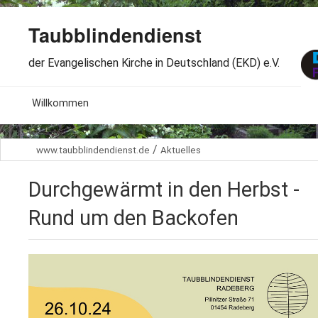
Taubblindendienst
der Evangelischen Kirche in Deutschland (EKD) e.V.
MENU
Willkommen
B
Aktuelles
/
www.taubblindendienst.de
Aktuelles
S
B
Wir über uns
T
Durchgewärmt in den Herbst -
L
B
Arbeitsbereiche
Ö
Rund um den Backofen
S
B
S
Spenden
G
B
F
B
Dabeisein
V
A
B
F
B
B
Kontakt