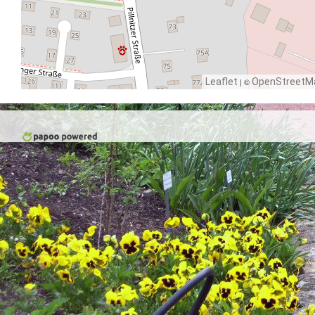
Leaflet
| ©
OpenStreetM