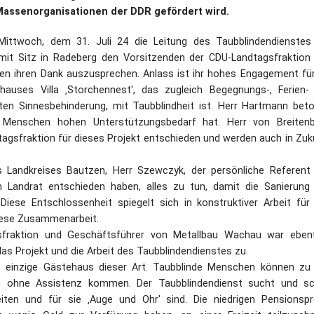
Massenorganisationen der DDR gefördert wird.
ittwoch, dem 31. Juli 24 die Leitung des Taubblindendienstes
 mit Sitz in Radeberg den Vorsitzenden der CDU-Landtagsfraktion
en ihren Dank auszusprechen. Anlass ist ihr hohes Engagement für
hauses Villa ‚Storchennest', das zugleich Begegnungs-, Ferien-
en Sinnesbehinderung, mit Taubblindheit ist. Herr Hartmann beto
r Menschen hohen Unterstützungsbedarf hat. Herr von Breiten
tagsfraktion für dieses Projekt entschieden und werden auch in Zuk
s Landkreises Bautzen, Herr Szewczyk, der persönliche Referent
m Landrat entschieden haben, alles zu tun, damit die Sanierung
iese Entschlossenheit spiegelt sich in konstruktiver Arbeit für
diese Zusammenarbeit.
gsfraktion und Geschäftsführer von Metallbau Wachau war ebenf
as Projekt und die Arbeit des Taubblindendienstes zu.
das einzige Gästehaus dieser Art. Taubblinde Menschen können zu
ch ohne Assistenz kommen. Der Taubblindendienst sucht und sc
eiten und für sie ‚Auge und Ohr' sind. Die niedrigen Pensionspr