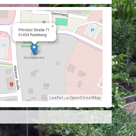
×
Pillnitzer Straße 71
01454 Radeberg
Leaflet
| ©
OpenStreetMap