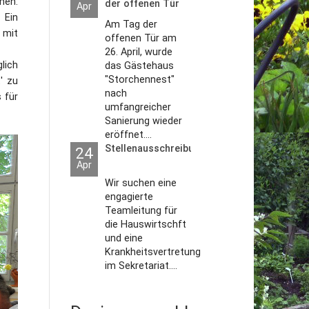
men.
der offenen Tür
Apr
2026
 Ein
Am Tag der
 mit
offenen Tür am
26. April, wurde
lich
das Gästehaus
"Storchennest"
' zu
nach
 für
umfangreicher
Sanierung wieder
eröffnet....
Stellenausschreibungen
24
Apr
Wir suchen eine
engagierte
Teamleitung für
die Hauswirtschft
und eine
Krankheitsvertretung
im Sekretariat....