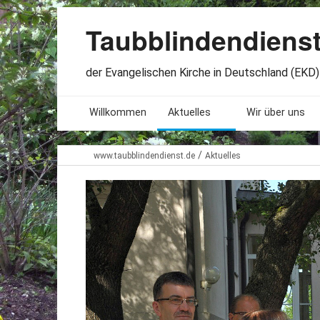
Taubblindendiens
der Evangelischen Kirche in Deutschland (EKD) 
Willkommen
Aktuelles
Wir über uns
Seminare. Termine
Leitlinien
/
www.taubblindendienst.de
Aktuelles
Öffnungszeiten
Satzung
Stellenangebote
Geschichte
Freundesbriefe
Veröffentlichu
Beteiligung
Lageplan
Presseberichte
Erinnerungen