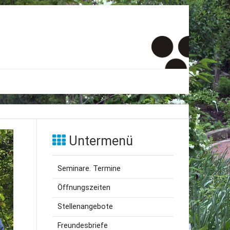
er
onto
Untermenü
um
Seminare. Termine
inde Menschen
Öffnungszeiten
Stellenangebote
Freundesbriefe