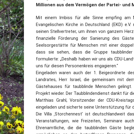
Millionen aus dem Vermögen der Partei- und 
Mit einem Imbiss für alle Sinne empfing am M
Evangelischen Kirche in Deutschland (EKD) e.V.
seinen Stellvertreter, um ihnen von ganzem Herz
finanzielle Förderung der Sanierung des Gäste
Seelsorgestätte für Menschen mit einer doppelt
dass sie sehen, dass die Gruppe taubblinde
formulierte: „Deshalb haben wir uns als CDU-Land
uns für diesen Personenkreis engagieren."
Eingeladen waren auch der 1. Beigeordnete de
Landrates, Herr Israel, die gemeinsam mit de
Gästehauses für taubblinde Menschen gelingt. D
Projekt wieder. Der Taubblindendienst dankt für 
Matthias Grahl, Vorsitzender der CDU-Kreista
eingeladen und sicherte seine Unterstützung für d
Die Villa ‚Storchennest' ist deutschlandweit 
Veranstaltungen, wie Freizeiten, Seminare au
Ehrenamtliche, die die taubblinden Gäste begl