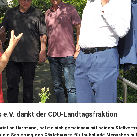
Dufthaus
Datensch
Gärtnerei
Feste und Veranstaltungen
Seminare, Termine
Ehrungen und Mitgliedschaften
Veröffentlchungen
Basarverkauf
s e.V. dankt der CDU-Landtagsfraktion
Öffnungszeiten
ristian Hartmann, setzte sich gemeinsam mit seinem Stellvertr
Kontakt
s die Sanierung des Gästehauses für taubblinde Menschen mit