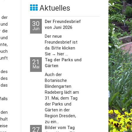
Aktuelles
 der
Der Freundesbrief
30
 und
von Juni 2026
Jun
 die
Der neue
 und
Freundesbrief ist
nte,
da. Bitte klicken
buch
Sie → hier ...
unft
Tag der Parks und
21
Gärten
Mai
 des
Auch der
 des
Botanische
 das
Blindengarten
Radeberg lädt am
31. Mai, dem Tag
alls
der Parks und
Gärten in der
 den
Region Dresden,
hult
zu ein...
eise
Bilder vom Tag
27