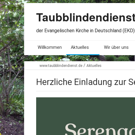
Taubblindendiens
der Evangelischen Kirche in Deutschland (EKD) 
Willkommen
Aktuelles
Wir über uns
Seminare. Termine
Leitlinien
/
www.taubblindendienst.de
Aktuelles
Öffnungszeiten
Satzung
Herzliche Einladung zur 
Stellenangebote
Geschichte
Freundesbriefe
Veröffentlichu
Beteiligung
Lageplan
Presseberichte
Erinnerungen