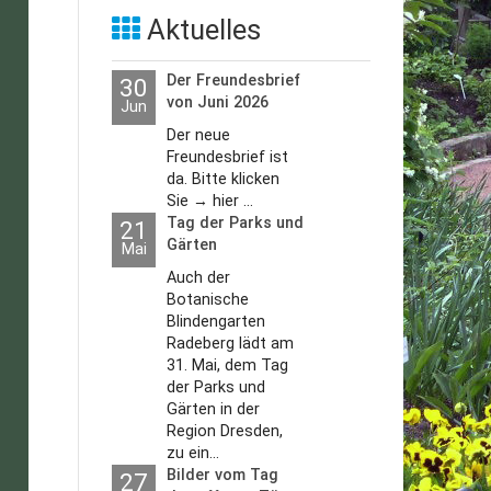
Aktuelles
Der Freundesbrief
30
von Juni 2026
Jun
Der neue
Freundesbrief ist
da. Bitte klicken
Sie → hier ...
Tag der Parks und
21
Gärten
Mai
Auch der
Botanische
Blindengarten
Radeberg lädt am
31. Mai, dem Tag
der Parks und
Gärten in der
Region Dresden,
zu ein...
Bilder vom Tag
27