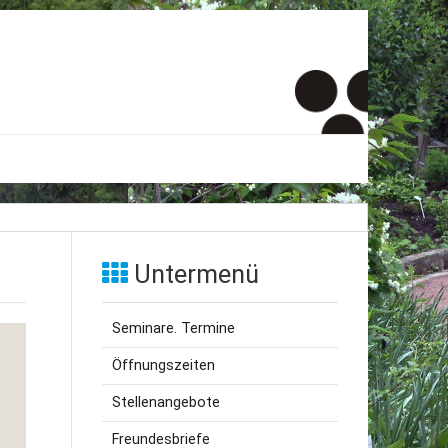
er
onto
Untermenü
um
Seminare. Termine
inde Menschen
Öffnungszeiten
Stellenangebote
Freundesbriefe