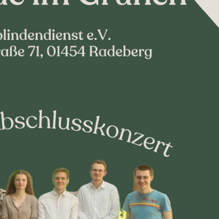
Dufthaus
Datensch
Gärtnerei
Feste und Veranstaltungen
Seminare, Termine
Ehrungen und Mitgliedschaften
Veröffentlchungen
Basarverkauf
Öffnungszeiten
Kontakt