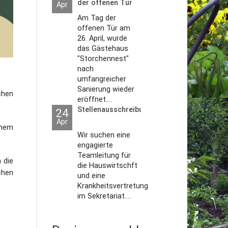
der offenen Tür
Apr
2026
Am Tag der
offenen Tür am
26. April, wurde
das Gästehaus
"Storchennest"
nach
umfangreicher
Sanierung wieder
chen
eröffnet....
Stellenausschreibungen
24
Apr
inem
Wir suchen eine
engagierte
Teamleitung für
 die
die Hauswirtschft
chen
und eine
Krankheitsvertretung
im Sekretariat....