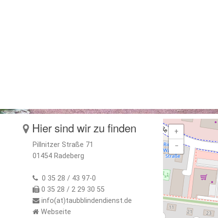
Hier sind wir zu finden
+
Pillnitzer Straße 71
−
01454 Radeberg
0 35 28 / 43 97-0
0 35 28 / 2 29 30 55
info(at)taubblindendienst.de
Webseite