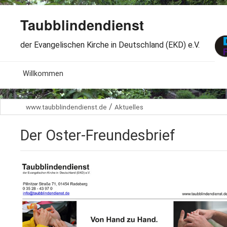
Taubblindendienst
der Evangelischen Kirche in Deutschland (EKD) e.V.
MENU
Willkommen
B
Aktuelles
/
www.taubblindendienst.de
Aktuelles
S
B
Wir über uns
T
Der Oster-Freundesbrief
L
B
Arbeitsbereiche
Ö
S
B
S
Spenden
G
B
F
B
Dabeisein
V
A
B
F
B
B
Kontakt