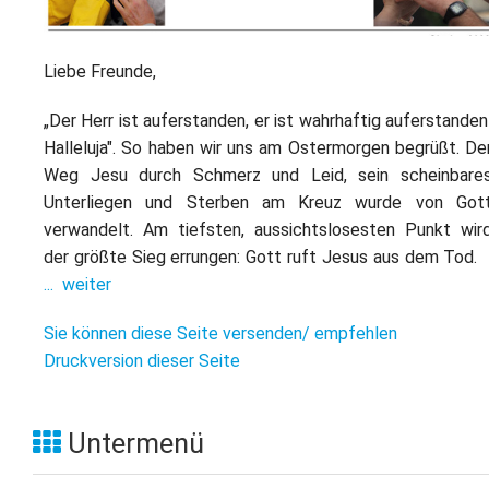
L
S
P
M
E
B
B
Liebe Freunde,
S
B
E
„Der Herr ist auferstanden, er ist wahrhaftig auferstanden
M
Halleluja". So haben wir uns am Ostermorgen begrüßt. De
P
Weg Jesu durch Schmerz und Leid, sein scheinbare
A
f
Unterliegen und Sterben am Kreuz wurde von Got
L
verwandelt. Am tiefsten, aussichtslosesten Punkt wir
der größte Sieg errungen: Gott ruft Jesus aus dem Tod.
S
... weiter
D
Sie können diese Seite versenden/ empfehlen
Druckversion dieser Seite
Untermenü