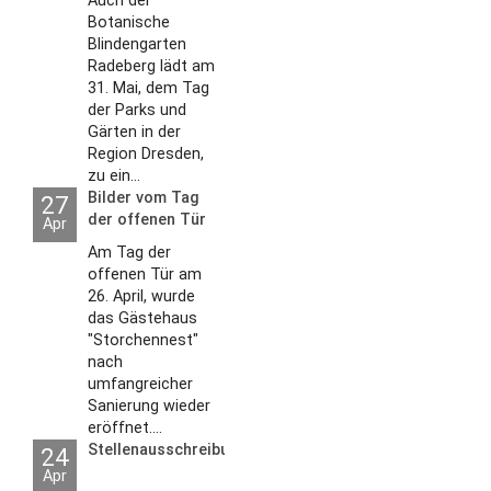
Auch der
Botanische
Blindengarten
Radeberg lädt am
31. Mai, dem Tag
der Parks und
Gärten in der
Region Dresden,
zu ein...
Bilder vom Tag
27
der offenen Tür
Apr
2026
Am Tag der
offenen Tür am
26. April, wurde
das Gästehaus
"Storchennest"
nach
umfangreicher
Sanierung wieder
eröffnet....
Stellenausschreibungen
24
Apr