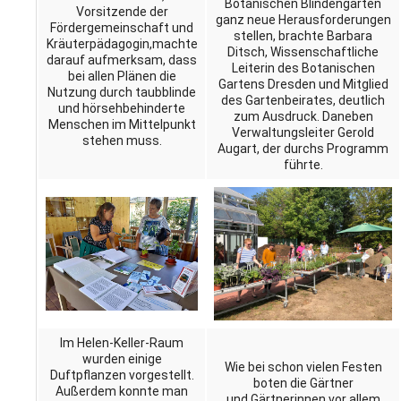
Botanischen Blindengarten
Vorsitzende der
ganz neue Herausforderungen
Fördergemeinschaft und
stellen, brachte Barbara
Kräuterpädagogin,machte
Ditsch, Wissenschaftliche
darauf aufmerksam, dass
Leiterin des Botanischen
bei allen Plänen die
Gartens Dresden und Mitglied
Nutzung durch taubblinde
des Gartenbeirates, deutlich
und hörsehbehinderte
zum Ausdruck. Daneben
Menschen im Mittelpunkt
Verwaltungsleiter Gerold
stehen muss.
Augart, der durchs Programm
führte.
Im Helen-Keller-Raum
wurden einige
Wie bei schon vielen Festen
Duftpflanzen vorgestellt.
boten die Gärtner
Außerdem konnte man
und Gärtnerinnen vor allem