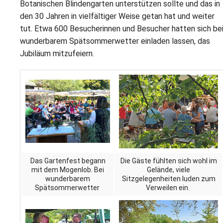
L
Botanischen Blindengarten unterstützen sollte und das in
S
P
den 30 Jahren in vielfältiger Weise getan hat und weiter
M
E
B
B
tut. Etwa 600 Besucherinnen und Besucher hatten sich be
S
B
wunderbarem Spätsommerwetter einladen lassen, das
E
Jubiläum mitzufeiern.
M
P
A
f
L
S
D
Das Gartenfest begann
Die Gäste fühlten sich wohl im
mit dem Mogenlob. Bei
Gelände, viele
wunderbarem
Sitzgelegenheiten luden zum
Spätsommerwetter
Verweilen ein.