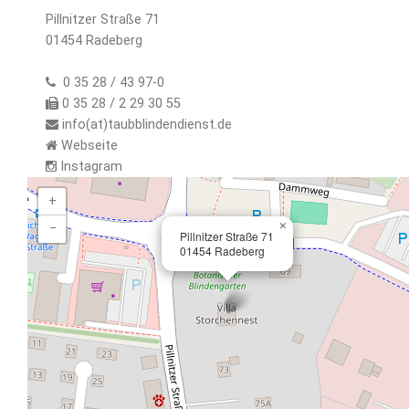
Pillnitzer Straße 71
01454 Radeberg
0 35 28 / 43 97-0
0 35 28 / 2 29 30 55
info(at)taubblindendienst.de
Webseite
Instagram
+
×
−
Pillnitzer Straße 71
01454 Radeberg