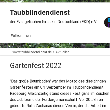
Taubblindendienst
der Evangelischen Kirche in Deutschland (EKD) e.V.
MENU
Willkommen
B
Aktuelles
/
www.taubblindendienst.de
Aktuelles
S
B
Wir über uns
T
Gartenfest 2022
L
B
Arbeitsbereiche
Ö
S
"Das große Baumbaden" war das Motto des diesjährigen
B
S
Spenden
Gartenfestes am 04. September im Taubblindendienst
G
B
Radeberg. Gleichzeitig stand dieses Fest ganz im Zeichen
F
B
Dabeisein
des Jubiläums der Fördergemeinschaft: Vor 30 Jahren
V
A
B
gründete Ruth Zacharias diesen Verein, der die Arbeit im
F
B
B
Kontakt