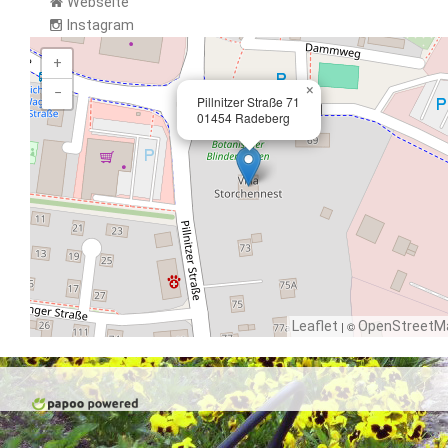
Webseite
Instagram
+
×
−
Pillnitzer Straße 71
01454 Radeberg
Leaflet
| ©
OpenStreetM