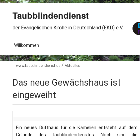
Taubblindendienst
der Evangelischen Kirche in Deutschland (EKD) e.V.
MENU
Willkommen
B
Aktuelles
/
www.taubblindendienst.de
Aktuelles
S
B
Wir über uns
T
Das neue Gewächshaus ist
L
B
Arbeitsbereiche
eingeweiht
Ö
S
B
S
Spenden
G
B
F
B
Dabeisein
V
Ein neues Dufthaus für die Kamelien entsteht auf dem
A
B
Gelände des Taubblindendienstes. Noch sind die
F
B
B
Kontakt