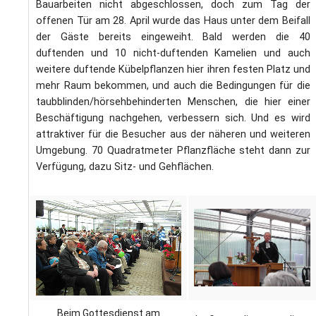
L
Bauarbeiten nicht abgeschlossen, doch zum Tag der
S
P
offenen Tür am 28. April wurde das Haus unter dem Beifall
M
E
B
der Gäste bereits eingeweiht. Bald werden die 40
B
duftenden und 10 nicht-duftenden Kamelien und auch
S
B
E
weitere duftende Kübelpflanzen hier ihren festen Platz und
M
mehr Raum bekommen, und auch die Bedingungen für die
taubblinden/hörsehbehinderten Menschen, die hier einer
P
A
Beschäftigung nachgehen, verbessern sich. Und es wird
f
attraktiver für die Besucher aus der näheren und weiteren
L
Umgebung. 70 Quadratmeter Pflanzfläche steht dann zur
Verfügung, dazu Sitz- und Gehflächen.
S
D
Beim Gottesdienst am