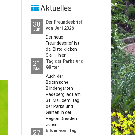
Aktuelles
Der Freundesbrief
30
von Juni 2026
Jun
Der neue
Freundesbrief ist
da. Bitte klicken
Sie → hier ...
Tag der Parks und
21
Gärten
Mai
Auch der
Botanische
Blindengarten
Radeberg lädt am
31. Mai, dem Tag
der Parks und
Gärten in der
Region Dresden,
zu ein...
Bilder vom Tag
27