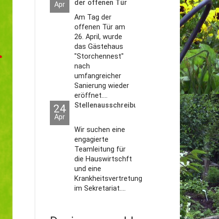
der offenen Tür
Apr
2026
Am Tag der
offenen Tür am
26. April, wurde
das Gästehaus
"Storchennest"
nach
umfangreicher
Sanierung wieder
eröffnet....
Stellenausschreibungen
24
Apr
Wir suchen eine
engagierte
Teamleitung für
die Hauswirtschft
und eine
Krankheitsvertretung
im Sekretariat....