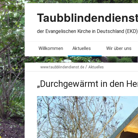
Taubblindendiens
der Evangelischen Kirche in Deutschland (EKD) 
Willkommen
Aktuelles
Wir über uns
Seminare. Termine
Leitlinien
/
www.taubblindendienst.de
Aktuelles
Öffnungszeiten
Satzung
„Durchgewärmt in den He
Stellenangebote
Geschichte
Freundesbriefe
Veröffentlichu
Beteiligung
Lageplan
Presseberichte
Erinnerungen