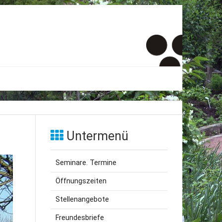
er
onto
Untermenü
um
Seminare. Termine
inde Menschen
Öffnungszeiten
Stellenangebote
Freundesbriefe